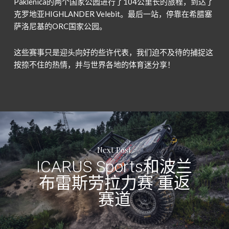
Paklenica的两个国家公园进行
了
104公里长的旅程，到达
了
克罗地亚HIGHLANDER Velebit。最后一站，停靠在希腊塞
萨洛尼基的ORC国家公园。
这些赛事只是迎头向好的些许代表，我们迫不及待的捕捉这
按捺不住的热情，并与世界各地的体育迷分享！
Next Post
ICARUS Sports和波兰
布雷斯劳拉力赛 重返
赛道