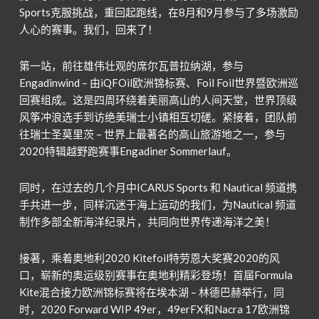
Sports克服挑战，重回起跑线，在8月和9月参与
了
多场激励
人心的赛事。我们，
回来
了
！
第一站，前往雄伟壮观的席尔瓦普拉纳湖，参与
Engadinwind – 由iQFOil欧洲锦标赛、Foil Foil世界暨欧洲巡
回赛组成。这是四周环绕着美丽高山的人间天堂，世界顶级
风筝冲浪选手到访绝美瑞士小镇相互切磋。紧接着，团队前
往瑞士圣莫里茨 – 世界上最著名的高山旅游地之一，参与
2020特辑越野跑赛事Engadiner Sommerlauf。
同时，在过去的几个月中ICARUS Sports 和 Nautical 频道携
手共进一步，同样沉迷于海上运动的我们，为Nautical 频道
制作多部全新海洋纪录片，共同向世界传递海洋之美！
接著，乘着奥地利2020 Kitefoil特劳恩大奖赛2020的风
口，崭新的奥运级别赛事在奥地利精彩登场！首届Formula
Kite混合接力欧洲锦标赛将在埃本湖 – 林德巴赫举行，同
时，2020 Forward WIP 49er，49erFX和Nacra 17欧洲锦