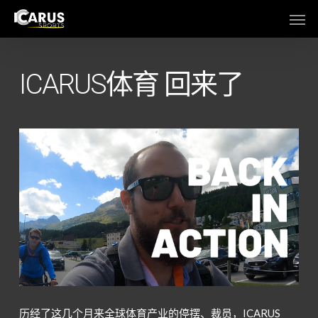
Skip
Men
to
main
content
ICARUS体育 回来了
历经
了
这几个月来全球体育产业的停摆、裁员，ICARUS