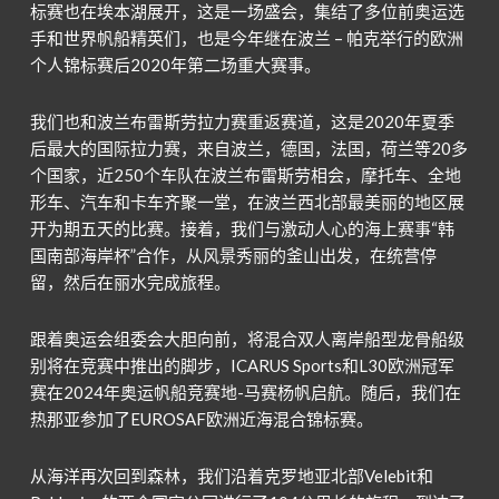
标赛也在埃本湖展开，这是一场盛会，集结
了
多位前奥运选
手和世界帆船精英们，也是今年继在波兰 – 帕克举行的欧洲
个人锦标赛后2020年第二场重大赛事。
我们也和波兰布雷斯劳拉力赛重返赛道，这是2020年夏季
后最大的国际拉力赛，来自波兰，德国，法国，荷兰等20多
个国家，近250个车队在波兰布雷斯劳相会，摩托车、全地
形车、汽车和卡车齐聚一堂，在波兰西北部最美丽的地区展
开为期五天的比赛。接着，我们与激动人心的海上赛事“韩
国南部海岸杯”合作，从风景秀丽的釜山出发，在统营停
留，然后在丽水完成旅程。
跟着奥运会组委会大胆向前，将混合双人离岸船型龙骨船级
别将在竞赛中推出的脚步，ICARUS Sports和L30欧洲冠军
赛在2024年奥运帆船竞赛地-马赛杨帆启航。随后，我们在
热那亚参加
了
EUROSAF欧洲近海混合锦标赛。
从海洋再次回到森林，我们沿着克罗地亚北部Velebit和